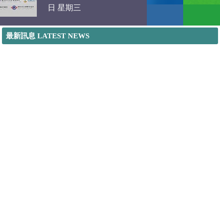
日 星期三
版品，
讀和規
「2023 ICEET數位學習與
待好書
最新訊息 LATEST NEWS
教育科技國際研討會」提
Mo
供數位學習與教育科技相
關之學術研究與實務經驗
者良好的交流平台，並將
舉辦多場與數位學習相關
之演講。ICEET誠摯邀請
來自世界各地學者、教師
和專業人士，透過彼此分
享數位學習與教育科技應
用之最新發展，以及創新
與多元之教學應用，祈求
能協助教育工作者帶來更
靈活的思考力與寬廣的視
野，進而提升教學內容與
品質，激發學習者的興