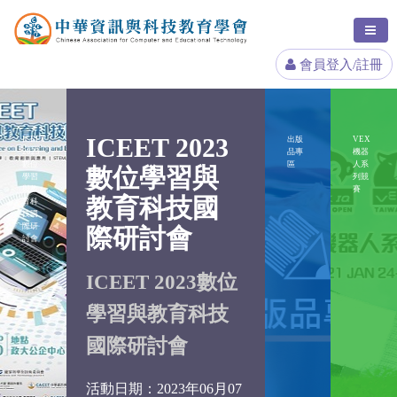
會員登入/註冊
ICEET 2023
出
ICEET
出版
VEX
2023
品專
機器
數位
區
人系
數位學習與
學習
列競
出版
與教
賽
教育科技國
育科
技國
際研
際研討會
為促進
討會
活動以
的， 
ICEET 2023數位
資訊教
學習與教育科技
本會舉
國際研討會
領域學
與研討
活動日期：2023年06月07
國內外